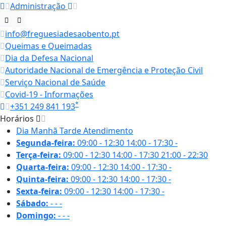
Administração
info@freguesiadesaobento.pt
Queimas e Queimadas
Dia da Defesa Nacional
Autoridade Nacional de Emergência e Proteção Civil
Serviço Nacional de Saúde
Covid-19 - Informações
*
+351 249 841 193
Horários
Dia
Manhã
Tarde
Atendimento
Segunda-feira:
09:00 - 12:30
14:00 - 17:30
-
Terça-feira:
09:00 - 12:30
14:00 - 17:30
21:00 - 22:30
Quarta-feira:
09:00 - 12:30
14:00 - 17:30
-
Quinta-feira:
09:00 - 12:30
14:00 - 17:30
-
Sexta-feira:
09:00 - 12:30
14:00 - 17:30
-
Sábado:
-
-
-
Domingo:
-
-
-