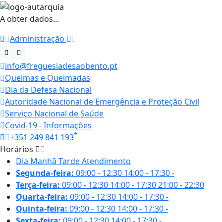
A obter dados...
Administração
info@freguesiadesaobento.pt
Queimas e Queimadas
Dia da Defesa Nacional
Autoridade Nacional de Emergência e Proteção Civil
Serviço Nacional de Saúde
Covid-19 - Informações
*
+351 249 841 193
Horários
Dia
Manhã
Tarde
Atendimento
Segunda-feira:
09:00 - 12:30
14:00 - 17:30
-
Terça-feira:
09:00 - 12:30
14:00 - 17:30
21:00 - 22:30
Quarta-feira:
09:00 - 12:30
14:00 - 17:30
-
Quinta-feira:
09:00 - 12:30
14:00 - 17:30
-
Sexta-feira:
09:00 - 12:30
14:00 - 17:30
-