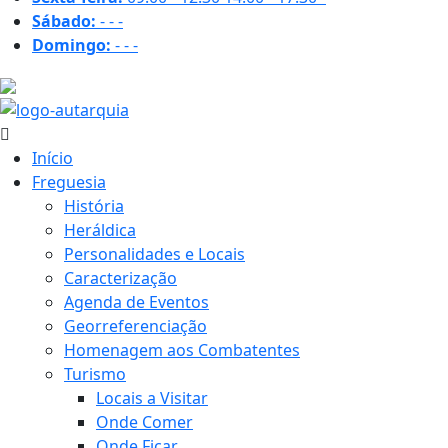
Sábado:
-
-
-
Domingo:
-
-
-
22.6 ºC
Início
Freguesia
História
Heráldica
Personalidades e Locais
Caracterização
Agenda de Eventos
Georreferenciação
Homenagem aos Combatentes
Turismo
Locais a Visitar
Onde Comer
Onde Ficar