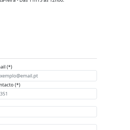
il (*)
ntacto (*)