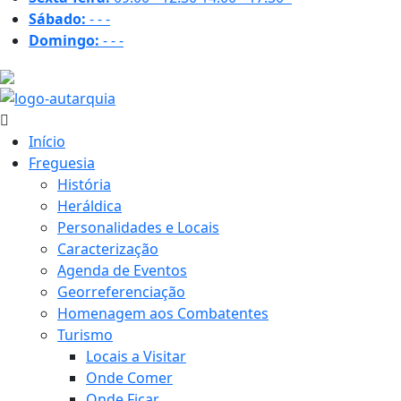
Sábado:
-
-
-
Domingo:
-
-
-
25.7 ºC
Início
Freguesia
História
Heráldica
Personalidades e Locais
Caracterização
Agenda de Eventos
Georreferenciação
Homenagem aos Combatentes
Turismo
Locais a Visitar
Onde Comer
Onde Ficar