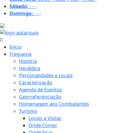
Sábado:
-
-
-
Domingo:
-
-
-
18.1 ºC
Início
Freguesia
História
Heráldica
Personalidades e Locais
Caracterização
Agenda de Eventos
Georreferenciação
Homenagem aos Combatentes
Turismo
Locais a Visitar
Onde Comer
Onde Ficar