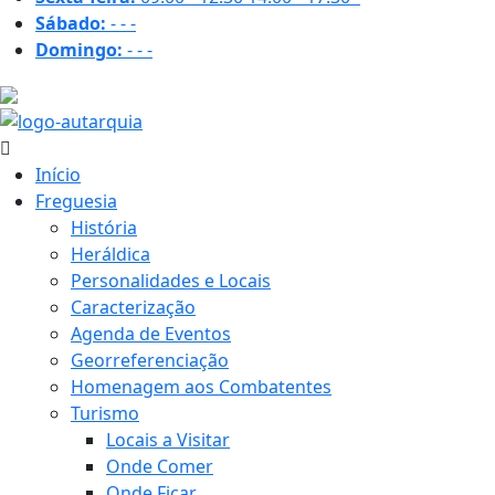
Sábado:
-
-
-
Domingo:
-
-
-
22.3 ºC
Início
Freguesia
História
Heráldica
Personalidades e Locais
Caracterização
Agenda de Eventos
Georreferenciação
Homenagem aos Combatentes
Turismo
Locais a Visitar
Onde Comer
Onde Ficar