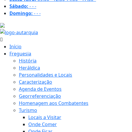
Sábado:
-
-
-
Domingo:
-
-
-
18.9 ºC
Início
Freguesia
História
Heráldica
Personalidades e Locais
Caracterização
Agenda de Eventos
Georreferenciação
Homenagem aos Combatentes
Turismo
Locais a Visitar
Onde Comer
Onde Ficar