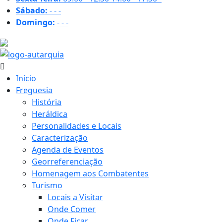
Sábado:
-
-
-
Domingo:
-
-
-
27.8 ºC
Início
Freguesia
História
Heráldica
Personalidades e Locais
Caracterização
Agenda de Eventos
Georreferenciação
Homenagem aos Combatentes
Turismo
Locais a Visitar
Onde Comer
Onde Ficar