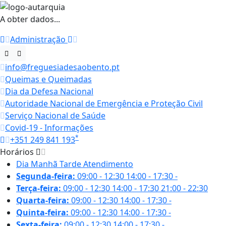
A obter dados...
Administração
info@freguesiadesaobento.pt
Queimas e Queimadas
Dia da Defesa Nacional
Autoridade Nacional de Emergência e Proteção Civil
Serviço Nacional de Saúde
Covid-19 - Informações
*
+351 249 841 193
Horários
Dia
Manhã
Tarde
Atendimento
Segunda-feira:
09:00 - 12:30
14:00 - 17:30
-
Terça-feira:
09:00 - 12:30
14:00 - 17:30
21:00 - 22:30
Quarta-feira:
09:00 - 12:30
14:00 - 17:30
-
Quinta-feira:
09:00 - 12:30
14:00 - 17:30
-
Sexta-feira:
09:00 - 12:30
14:00 - 17:30
-