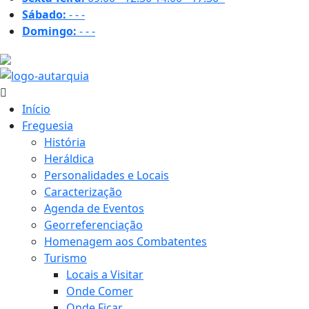
Sábado:
-
-
-
Domingo:
-
-
-
18.9 ºC
Início
Freguesia
História
Heráldica
Personalidades e Locais
Caracterização
Agenda de Eventos
Georreferenciação
Homenagem aos Combatentes
Turismo
Locais a Visitar
Onde Comer
Onde Ficar