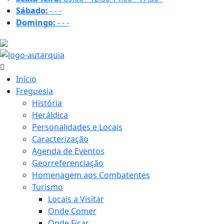
Sábado:
-
-
-
Domingo:
-
-
-
22.5 ºC
Início
Freguesia
História
Heráldica
Personalidades e Locais
Caracterização
Agenda de Eventos
Georreferenciação
Homenagem aos Combatentes
Turismo
Locais a Visitar
Onde Comer
Onde Ficar