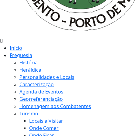
Início
Freguesia
História
Heráldica
Personalidades e Locais
Caracterização
Agenda de Eventos
Georreferenciação
Homenagem aos Combatentes
Turismo
Locais a Visitar
Onde Comer
Onde Ficar