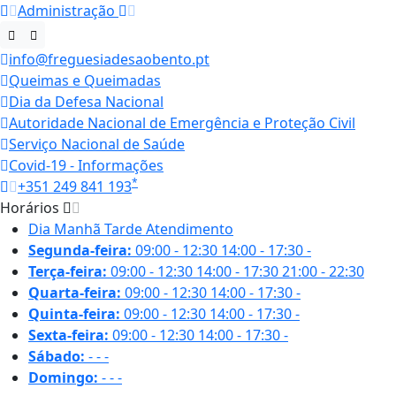
Administração
info@freguesiadesaobento.pt
Queimas e Queimadas
Dia da Defesa Nacional
Autoridade Nacional de Emergência e Proteção Civil
Serviço Nacional de Saúde
Covid-19 - Informações
*
+351 249 841 193
Horários
Dia
Manhã
Tarde
Atendimento
Segunda-feira:
09:00 - 12:30
14:00 - 17:30
-
Terça-feira:
09:00 - 12:30
14:00 - 17:30
21:00 - 22:30
Quarta-feira:
09:00 - 12:30
14:00 - 17:30
-
Quinta-feira:
09:00 - 12:30
14:00 - 17:30
-
Sexta-feira:
09:00 - 12:30
14:00 - 17:30
-
Sábado:
-
-
-
Domingo:
-
-
-