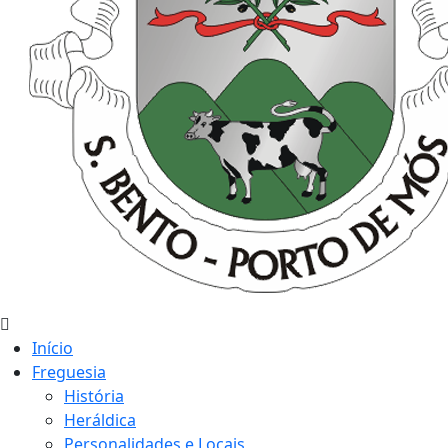
Início
Freguesia
História
Heráldica
Personalidades e Locais