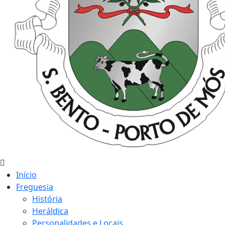
Início
Freguesia
História
Heráldica
Personalidades e Locais