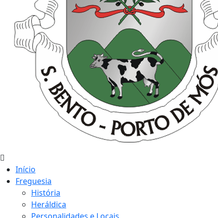
Início
Freguesia
História
Heráldica
Personalidades e Locais