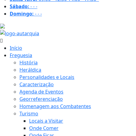
Sábado:
-
-
-
Domingo:
-
-
-
17.3 ºC
Início
Freguesia
História
Heráldica
Personalidades e Locais
Caracterização
Agenda de Eventos
Georreferenciação
Homenagem aos Combatentes
Turismo
Locais a Visitar
Onde Comer
Onde Ficar