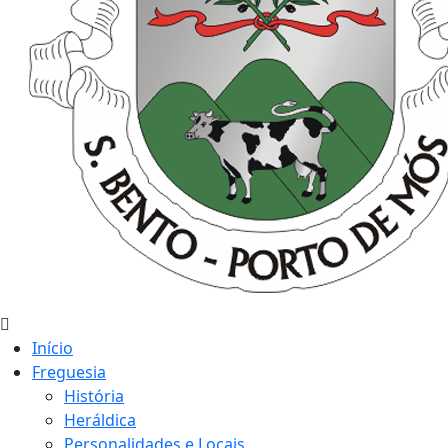
Início
Freguesia
História
Heráldica
Personalidades e Locais