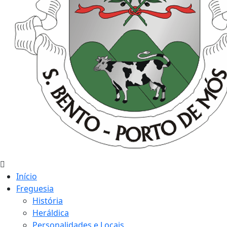
Início
Freguesia
História
Heráldica
Personalidades e Locais