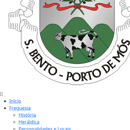
Início
Freguesia
História
Heráldica
Personalidades e Locais