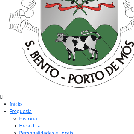
Início
Freguesia
História
Heráldica
Personalidades e Locais