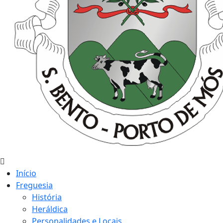
Início
Freguesia
História
Heráldica
Personalidades e Locais