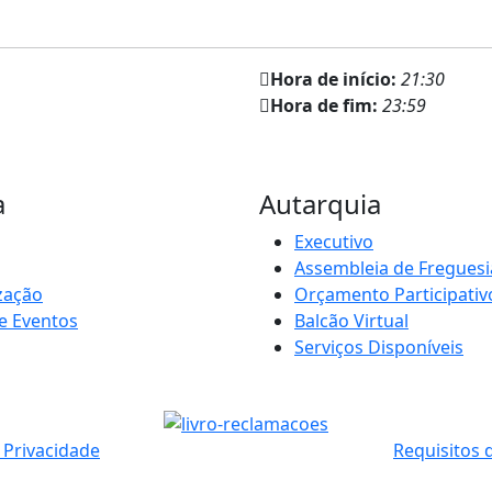
Hora de início:
21:30
Hora de fim:
23:59
a
Autarquia
Executivo
Assembleia de Freguesi
zação
Orçamento Participativ
e Eventos
Balcão Virtual
Serviços Disponíveis
e Privacidade
Requisitos 