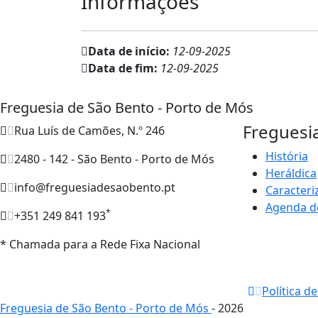
Informações
Data de início:
12-09-2025
Data de fim:
12-09-2025
Freguesia de São Bento - Porto de Mós
Freguesi
Rua Luís de Camões, N.º 246
História
2480 - 142 - São Bento - Porto de Mós
Heráldica
info@freguesiadesaobento.pt
Caracteri
Agenda d
*
+351 249 841 193
* Chamada para a Rede Fixa Nacional
Política d
Freguesia de São Bento - Porto de Mós
- 2026