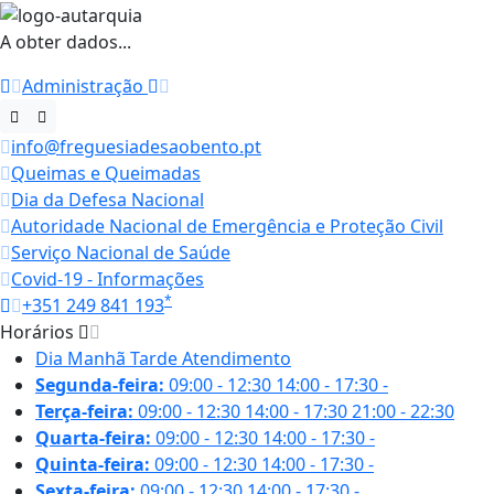
A obter dados...
Administração
info@freguesiadesaobento.pt
Queimas e Queimadas
Dia da Defesa Nacional
Autoridade Nacional de Emergência e Proteção Civil
Serviço Nacional de Saúde
Covid-19 - Informações
*
+351 249 841 193
Horários
Dia
Manhã
Tarde
Atendimento
Segunda-feira:
09:00 - 12:30
14:00 - 17:30
-
Terça-feira:
09:00 - 12:30
14:00 - 17:30
21:00 - 22:30
Quarta-feira:
09:00 - 12:30
14:00 - 17:30
-
Quinta-feira:
09:00 - 12:30
14:00 - 17:30
-
Sexta-feira:
09:00 - 12:30
14:00 - 17:30
-