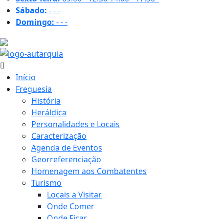
Sábado:
-
-
-
Domingo:
-
-
-
18.1 ºC
Início
Freguesia
História
Heráldica
Personalidades e Locais
Caracterização
Agenda de Eventos
Georreferenciação
Homenagem aos Combatentes
Turismo
Locais a Visitar
Onde Comer
Onde Ficar