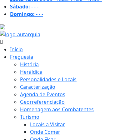
Sábado:
-
-
-
Domingo:
-
-
-
30.5 ºC
Início
Freguesia
História
Heráldica
Personalidades e Locais
Caracterização
Agenda de Eventos
Georreferenciação
Homenagem aos Combatentes
Turismo
Locais a Visitar
Onde Comer
Onde Ficar