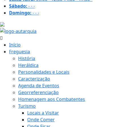
Sábado:
-
-
-
Domingo:
-
-
-
24.5 ºC
Início
Freguesia
História
Heráldica
Personalidades e Locais
Caracterização
Agenda de Eventos
Georreferenciação
Homenagem aos Combatentes
Turismo
Locais a Visitar
Onde Comer
Onde Ficar