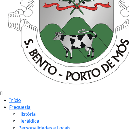
Início
Freguesia
História
Heráldica
Personalidades e Locais