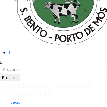
Airemármores - Extração de
Mármores, Lda
Início