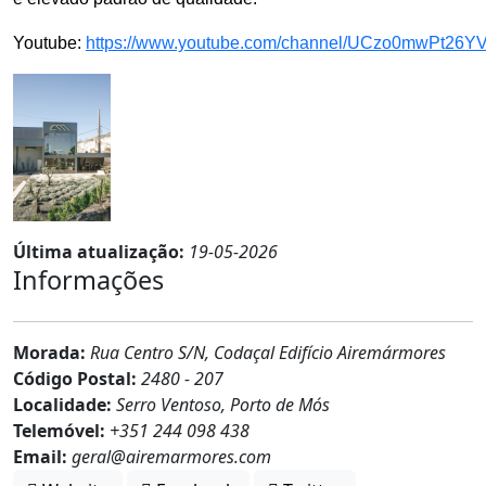
Youtube:
https://www.youtube
.
com/channel/UCzo0mwPt26
Última atualização:
19-05-2026
Informações
Morada:
Rua Centro S/N, Codaçal Edifício Airemármores
Código Postal:
2480 - 207
Localidade:
Serro Ventoso, Porto de Mós
Telemóvel:
+351 244 098 438
Email:
geral@airemarmores.com