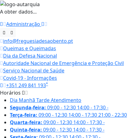
A obter dados...
Administração
info@freguesiadesaobento.pt
Queimas e Queimadas
Dia da Defesa Nacional
Autoridade Nacional de Emergência e Proteção Civil
Serviço Nacional de Saúde
Covid-19 - Informações
*
+351 249 841 193
Horários
Dia
Manhã
Tarde
Atendimento
Segunda-feira:
09:00 - 12:30
14:00 - 17:30
-
Terça-feira:
09:00 - 12:30
14:00 - 17:30
21:00 - 22:30
Quarta-feira:
09:00 - 12:30
14:00 - 17:30
-
Quinta-feira:
09:00 - 12:30
14:00 - 17:30
-
Sexta-feira:
09:00 - 12:30
14:00 - 17:30
-