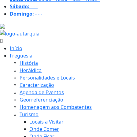
Sábado:
-
-
-
Domingo:
-
-
-
29.7 ºC
Início
Freguesia
História
Heráldica
Personalidades e Locais
Caracterização
Agenda de Eventos
Georreferenciação
Homenagem aos Combatentes
Turismo
Locais a Visitar
Onde Comer
Onde Ficar