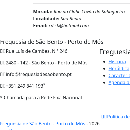
Morada:
Rua do Clube Covão do Sabugueiro
Localidade:
São Bento
Email:
cd.sb@hotmail.com
Freguesia de São Bento - Porto de Mós
Freguesi
Rua Luís de Camões, N.º 246
História
2480 - 142 - São Bento - Porto de Mós
Heráldica
info@freguesiadesaobento.pt
Caracteri
Agenda d
*
+351 249 841 193
* Chamada para a Rede Fixa Nacional
Política d
Freguesia de São Bento - Porto de Mós
- 2026