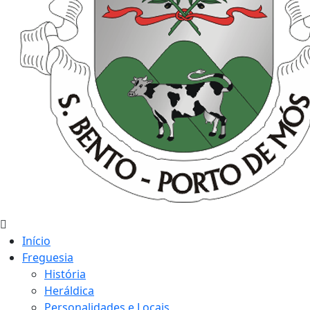
Início
Freguesia
História
Heráldica
Personalidades e Locais