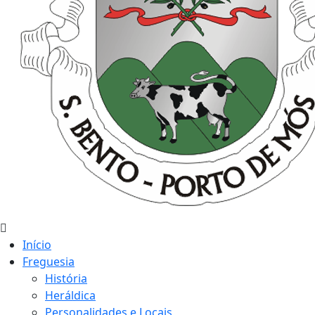
Início
Freguesia
História
Heráldica
Personalidades e Locais