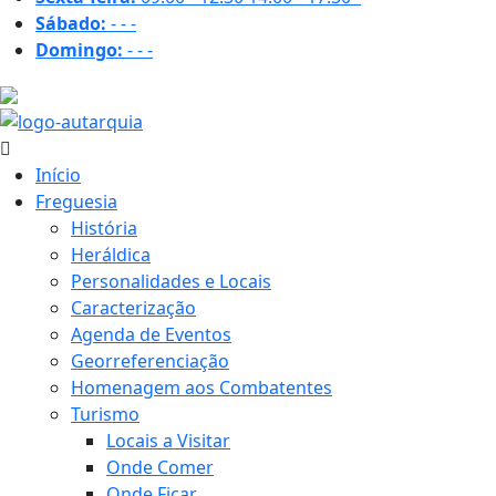
Sábado:
-
-
-
Domingo:
-
-
-
17.2 ºC
Início
Freguesia
História
Heráldica
Personalidades e Locais
Caracterização
Agenda de Eventos
Georreferenciação
Homenagem aos Combatentes
Turismo
Locais a Visitar
Onde Comer
Onde Ficar