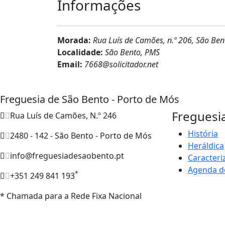
Informações
Morada:
Rua Luís de Camões, n.º 206, São Ben
Localidade:
São Bento, PMS
Email:
7668@solicitador.net
Freguesia de São Bento - Porto de Mós
Freguesi
Rua Luís de Camões, N.º 246
História
2480 - 142 - São Bento - Porto de Mós
Heráldica
info@freguesiadesaobento.pt
Caracteri
Agenda d
*
+351 249 841 193
* Chamada para a Rede Fixa Nacional