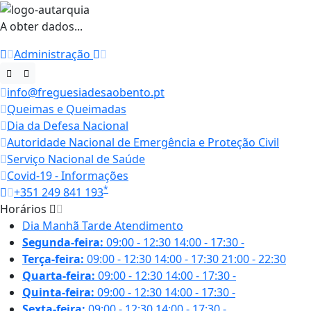
A obter dados...
Administração
info@freguesiadesaobento.pt
Queimas e Queimadas
Dia da Defesa Nacional
Autoridade Nacional de Emergência e Proteção Civil
Serviço Nacional de Saúde
Covid-19 - Informações
*
+351 249 841 193
Horários
Dia
Manhã
Tarde
Atendimento
Segunda-feira:
09:00 - 12:30
14:00 - 17:30
-
Terça-feira:
09:00 - 12:30
14:00 - 17:30
21:00 - 22:30
Quarta-feira:
09:00 - 12:30
14:00 - 17:30
-
Quinta-feira:
09:00 - 12:30
14:00 - 17:30
-
Sexta-feira:
09:00 - 12:30
14:00 - 17:30
-