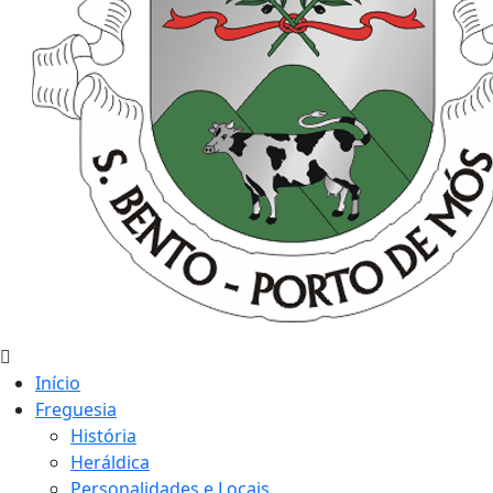
Início
Freguesia
História
Heráldica
Personalidades e Locais